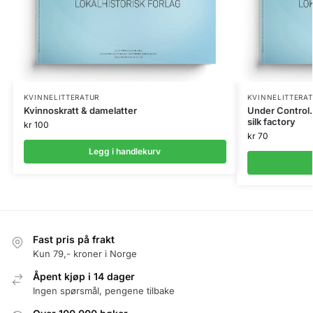
KVINNELITTERATUR
KVINNELITTERA
Kvinnoskratt & damelatter
Under Control.
silk factory
kr
100
kr
70
Legg i handlekurv
Fast pris på frakt
Kun 79,- kroner i Norge
Åpent kjøp i 14 dager
Ingen spørsmål, pengene tilbake