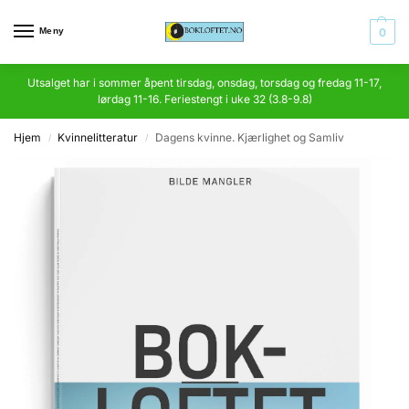
Meny
0
Utsalget har i sommer åpent tirsdag, onsdag, torsdag og fredag 11-17,
lørdag 11-16. Feriestengt i uke 32 (3.8-9.8)
Hjem
Kvinnelitteratur
Dagens kvinne. Kjærlighet og Samliv
/
/