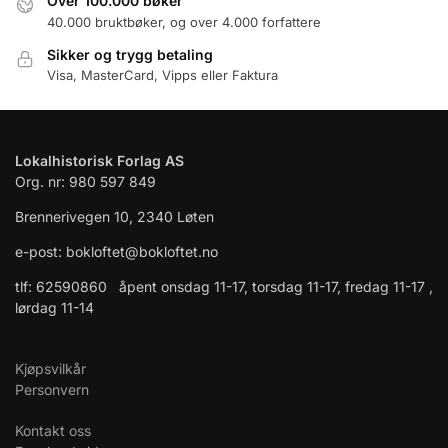
Over 100.000 bøker
40.000 bruktbøker, og over 4.000 forfattere
Sikker og trygg betaling
Visa, MasterCard, Vipps eller Faktura
Lokalhistorisk Forlag AS
Org. nr: 980 597 849
Brennerivegen 10, 2340 Løten
e-post: bokloftet@bokloftet.no
tlf: 62590860 åpent onsdag 11-17, torsdag 11-17, fredag 11-17 ,
lørdag 11-14
Kjøpsvilkår
Personvern
Kontakt oss