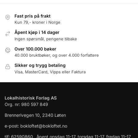
Fast pris på frakt
Kun 79,- kroner i Norge
Åpent kjøp i 14 dager
Ingen spørsmål, pengene tilbake
Over 100.000 bøker
40.000 bruktbøker, og over 4.000 forfattere
Sikker og trygg betaling
Visa, MasterCard, Vipps eller Faktura
Lokalhistorisk Forlag AS
Org. nr: 980 597 849
Brennerivegen 10, 2340 Løten
e-post: bokloftet@bokloftet.no
tlf: 62590860 åpent onsdag 11-17, torsdag 11-17, fredag 11-17 ,