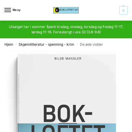
Meny
0
Utsalget har i sommer åpent tirsdag, onsdag, torsdag og fredag 11-17,
lørdag 11-16. Feriestengt i uke 32 (3.8-9.8)
Hjem
Skjønnlitteratur - spenning - krim
De øde vidder
/
/