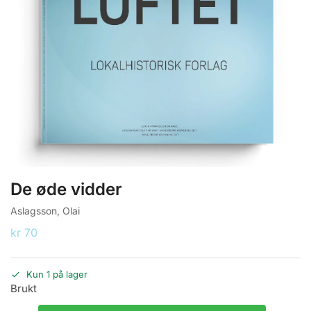
De øde vidder
Aslagsson, Olai
kr
70
Kun 1 på lager
Brukt