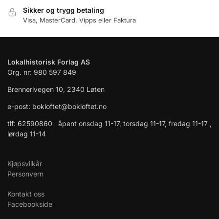
Sikker og trygg betaling
Visa, MasterCard, Vipps eller Faktura
Lokalhistorisk Forlag AS
Org. nr: 980 597 849
Brennerivegen 10, 2340 Løten
e-post: bokloftet@bokloftet.no
tlf: 62590860 åpent onsdag 11-17, torsdag 11-17, fredag 11-17 ,
lørdag 11-14
Kjøpsvilkår
Personvern
Kontakt oss
Facebookside