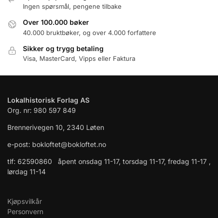
Ingen spørsmål, pengene tilbake
Over 100.000 bøker
40.000 bruktbøker, og over 4.000 forfattere
Sikker og trygg betaling
Visa, MasterCard, Vipps eller Faktura
Lokalhistorisk Forlag AS
Org. nr: 980 597 849
Brennerivegen 10, 2340 Løten
e-post: bokloftet@bokloftet.no
tlf: 62590860 åpent onsdag 11-17, torsdag 11-17, fredag 11-17 ,
lørdag 11-14
Kjøpsvilkår
Personvern