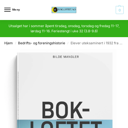
Meny
0
Utsalget har i sommer åpent tirsdag, onsdag, torsdag og fredag 11-17,
lørdag 11-16. Feriestengt i uke 32 (3.8-9.8)
Hjem
Bedrifts- og foreningshistorie
Elever uteksaminert i 1932 fra Oslo Handelsgymnasium 2-årige avdeling. Festskrift utgitt til 25 års jubileet
/
/