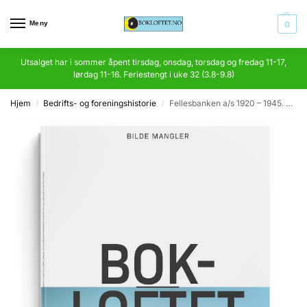
Meny
0
Utsalget har i sommer åpent tirsdag, onsdag, torsdag og fredag 11-17,
lørdag 11-16. Feriestengt i uke 32 (3.8-9.8)
Hjem
Bedrifts- og foreningshistorie
Fellesbanken a/s 1920 – 1945. En beretning og et tidsbillede
/
/