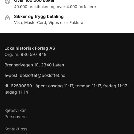
Over 100.000 bøker
40.000 bruktbøker, og over 4.000 forfattere
Sikker og trygg betaling
Visa, MasterCard, Vipps eller Faktura
Lokalhistorisk Forlag AS
Org. nr: 980 597 849
Brennerivegen 10, 2340 Løten
e-post: bokloftet@bokloftet.no
tlf: 62590860 åpent onsdag 11-17, torsdag 11-17, fredag 11-17 ,
lørdag 11-14
Kjøpsvilkår
Personvern
Kontakt oss