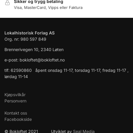
Sikker og trygg betaling
Visa, MasterCard, Vipps eller Faktura
Lokalhistorisk Forlag AS
Org. nr: 980 597 849
Brennerivegen 10, 2340 Løten
e-post: bokloftet@bokloftet.no
tlf: 62590860 åpent onsdag 11-17, torsdag 11-17, fredag 11-17 ,
lørdag 11-14
Kjøpsvilkår
Personvern
Kontakt oss
Facebookside
© Bokloftet 2021 Utviklet av
Seal Media