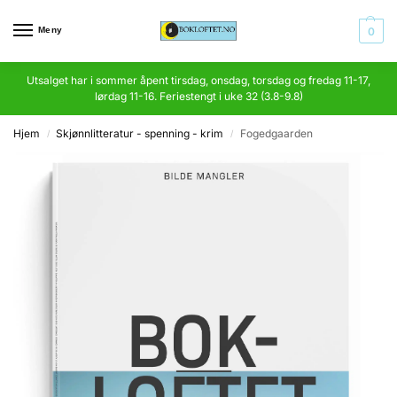
Meny
0
Utsalget har i sommer åpent tirsdag, onsdag, torsdag og fredag 11-17,
lørdag 11-16. Feriestengt i uke 32 (3.8-9.8)
Hjem
Skjønnlitteratur - spenning - krim
Fogedgaarden
/
/