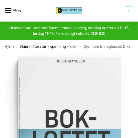
Meny
0
Utsalget har i sommer åpent tirsdag, onsdag, torsdag og fredag 11-17,
lørdag 11-16. Feriestengt i uke 32 (3.8-9.8)
Hjem
Skjønnlitteratur - spenning - krim
Gjennom brilleglasset. Dikt
/
/