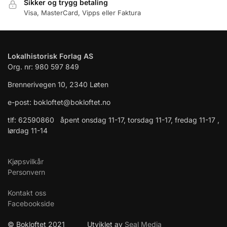
Sikker og trygg betaling
Visa, MasterCard, Vipps eller Faktura
Lokalhistorisk Forlag AS
Org. nr: 980 597 849
Brennerivegen 10, 2340 Løten
e-post: bokloftet@bokloftet.no
tlf: 62590860 åpent onsdag 11-17, torsdag 11-17, fredag 11-17 ,
lørdag 11-14
Kjøpsvilkår
Personvern
Kontakt oss
Facebookside
© Bokloftet 2021 Utviklet av
Seal Media