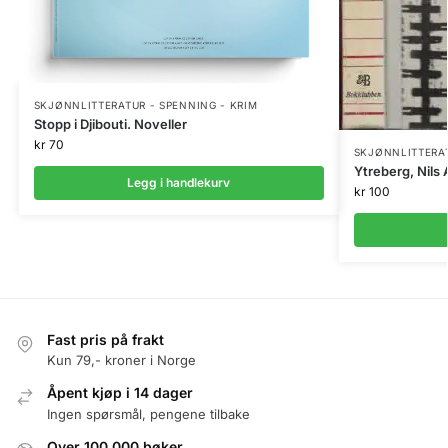
SKJØNNLITTERATUR - SPENNING - KRIM
Stopp i Djibouti. Noveller
kr
70
SKJØNNLITTERAT
Ytreberg, Nils 
Legg i handlekurv
kr
100
Fast pris på frakt
Kun 79,- kroner i Norge
Åpent kjøp i 14 dager
Ingen spørsmål, pengene tilbake
Over 100.000 bøker