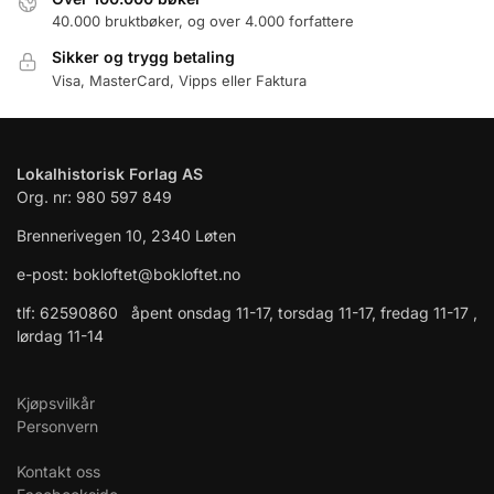
40.000 bruktbøker, og over 4.000 forfattere
Sikker og trygg betaling
Visa, MasterCard, Vipps eller Faktura
Lokalhistorisk Forlag AS
Org. nr: 980 597 849
Brennerivegen 10, 2340 Løten
e-post: bokloftet@bokloftet.no
tlf: 62590860 åpent onsdag 11-17, torsdag 11-17, fredag 11-17 ,
lørdag 11-14
Kjøpsvilkår
Personvern
Kontakt oss