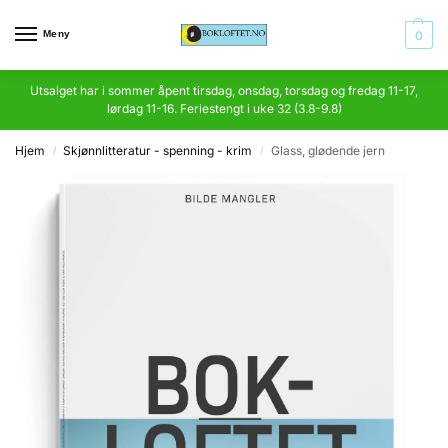
Meny
0
Utsalget har i sommer åpent tirsdag, onsdag, torsdag og fredag 11-17,
lørdag 11-16. Feriestengt i uke 32 (3.8-9.8)
Hjem
Skjønnlitteratur - spenning - krim
Glass, glødende jern
/
/