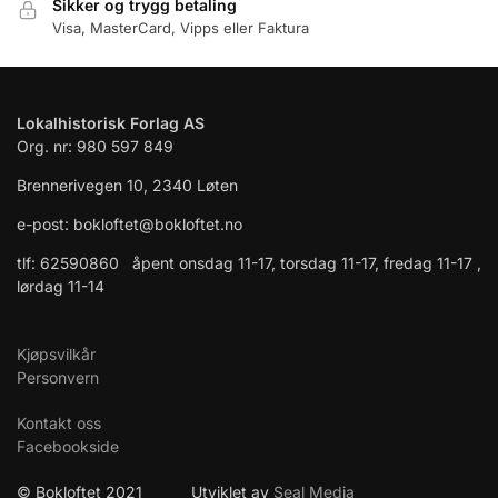
Sikker og trygg betaling
Visa, MasterCard, Vipps eller Faktura
Lokalhistorisk Forlag AS
Org. nr: 980 597 849
Brennerivegen 10, 2340 Løten
e-post: bokloftet@bokloftet.no
tlf: 62590860 åpent onsdag 11-17, torsdag 11-17, fredag 11-17 ,
lørdag 11-14
Kjøpsvilkår
Personvern
Kontakt oss
Facebookside
© Bokloftet 2021 Utviklet av
Seal Media