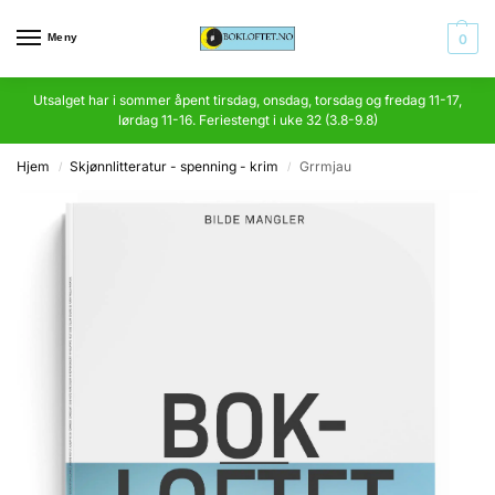
Meny
0
Utsalget har i sommer åpent tirsdag, onsdag, torsdag og fredag 11-17,
lørdag 11-16. Feriestengt i uke 32 (3.8-9.8)
Hjem
Skjønnlitteratur - spenning - krim
Grrmjau
/
/