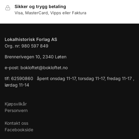
Sikker og trygg betaling
Visa, MasterCard, Vipps eller Faktura
Lokalhistorisk Forlag AS
Org. nr: 980 597 849
Brennerivegen 10, 2340 Løten
e-post: bokloftet@bokloftet.no
tlf: 62590860 åpent onsdag 11-17, torsdag 11-17, fredag 11-17 ,
lørdag 11-14
Kjøpsvilkår
Personvern
Kontakt oss
Facebookside