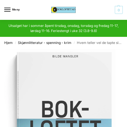
Meny
0
Utsalget har i sommer åpent tirsdag, onsdag, torsdag og fredag 11-17,
lørdag 11-16. Feriestengt i uke 32 (3.8-9.8)
Hjem
Skjønnlitteratur - spenning - krim
Hvem teller vel de tapte slag…
/
/