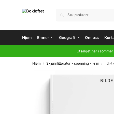
Hjem
Emner
Geografi
Om oss
Konta
Utsalget har i sommer 
Hjem
Skjønnlitteratur - spenning - krim
I dikt
/
/