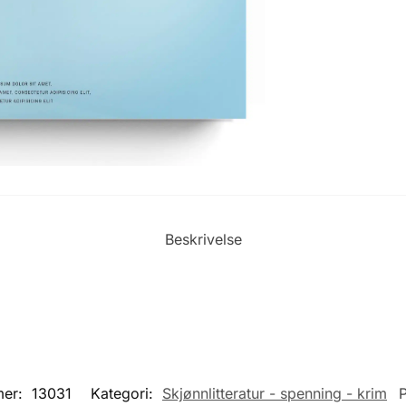
Beskrivelse
mer:
13031
Kategori:
Skjønnlitteratur - spenning - krim
P