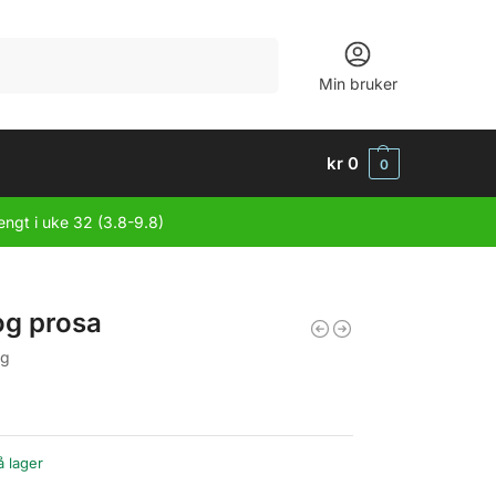
Søk
Min bruker
kr
0
0
engt i uke 32 (3.8-9.8)
 og prosa
ng
å lager