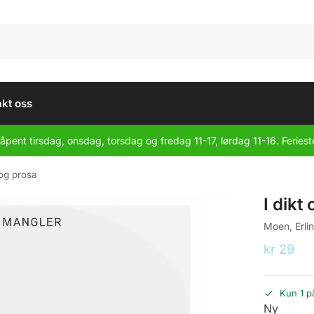
kt oss
åpent tirsdag, onsdag, torsdag og fredag 11-17, lørdag 11-16. Feriest
 og prosa
I dikt
Moen, Erli
kr
29
Kun 1 p
Ny