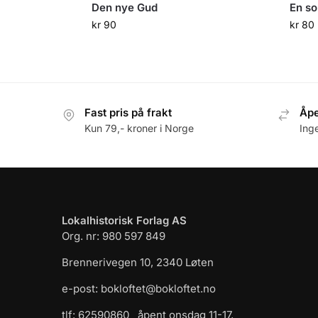
Den nye Gud
En so
kr
90
kr
80
Fast pris på frakt
Åpe
Kun 79,- kroner i Norge
Ing
Lokalhistorisk Forlag AS
Org. nr: 980 597 849
Brennerivegen 10, 2340 Løten
e-post: bokloftet@bokloftet.no
tlf: 62590860 åpent onsdag 11-17,