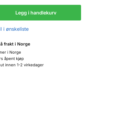
Legg i handlekurv
l i ønskeliste
på frakt i Norge
oner i Norge
rs åpent kjøp
ut innen 1-2 virkedager