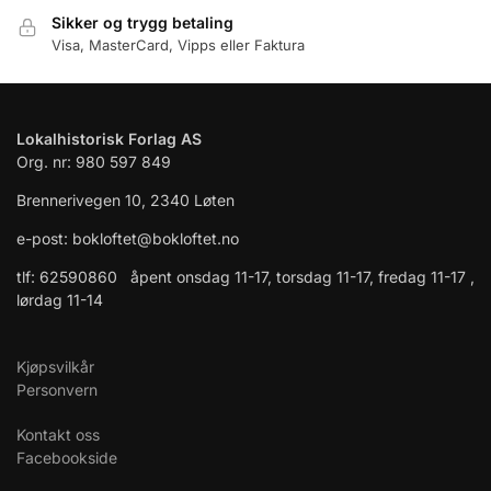
Sikker og trygg betaling
Visa, MasterCard, Vipps eller Faktura
Lokalhistorisk Forlag AS
Org. nr: 980 597 849
Brennerivegen 10, 2340 Løten
e-post: bokloftet@bokloftet.no
tlf: 62590860 åpent onsdag 11-17, torsdag 11-17, fredag 11-17 ,
lørdag 11-14
Kjøpsvilkår
Personvern
Kontakt oss
Facebookside