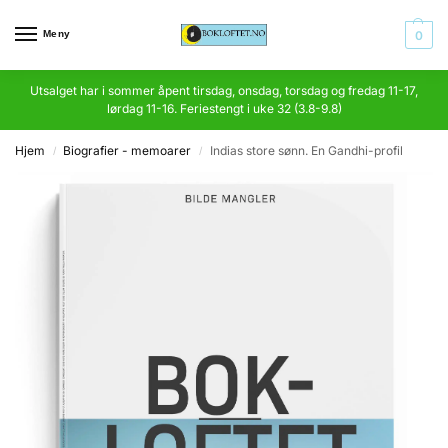
Meny
0
Utsalget har i sommer åpent tirsdag, onsdag, torsdag og fredag 11-17,
lørdag 11-16. Feriestengt i uke 32 (3.8-9.8)
Hjem
Biografier - memoarer
Indias store sønn. En Gandhi-profil
/
/