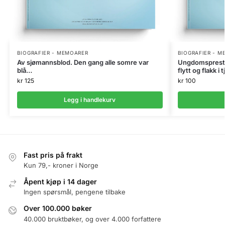
BIOGRAFIER - MEMOARER
BIOGRAFIER - 
Av sjømannsblod. Den gang alle somre var
Ungdomsprest 
blå…
flytt og flakk i
kr
125
kr
100
Legg i handlekurv
Fast pris på frakt
Kun 79,- kroner i Norge
Åpent kjøp i 14 dager
Ingen spørsmål, pengene tilbake
Over 100.000 bøker
40.000 bruktbøker, og over 4.000 forfattere