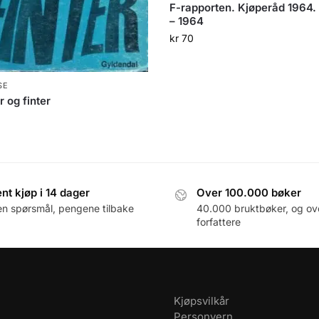
F-rapporten. Kjøperåd 1964. 
– 1964
kr
70
SE
r og finter
nt kjøp i 14 dager
Over 100.000 bøker
en spørsmål, pengene tilbake
40.000 bruktbøker, og ov
forfattere
Kjøpsvilkår
Personvern