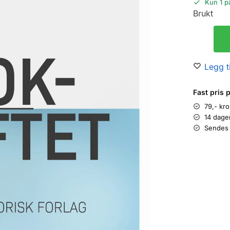
Kun 1 p
Brukt
Legg ti
Fast pris 
79,- kr
14 dage
Sendes 