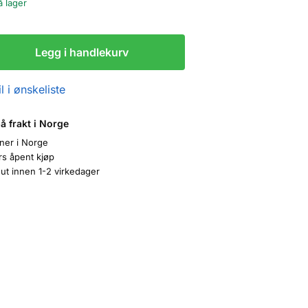
å lager
Legg i handlekurv
l i ønskeliste
på frakt i Norge
oner i Norge
rs åpent kjøp
ut innen 1-2 virkedager