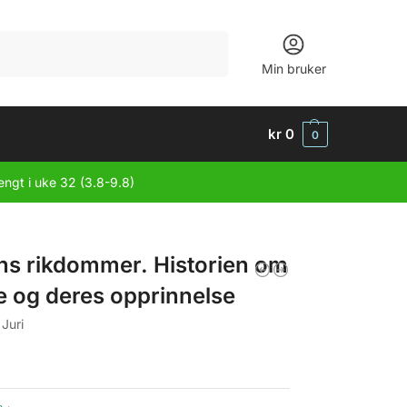
Søk
Min bruker
kr
0
0
engt i uke 32 (3.8-9.8)
ns rikdommer. Historien om
e og deres opprinnelse
Juri