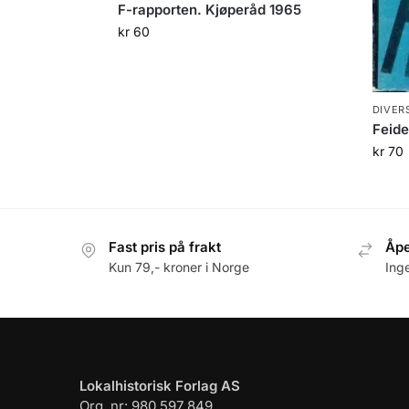
F-rapporten. Kjøperåd 1965
kr
60
DIVER
Feide
kr
70
Fast pris på frakt
Åpe
Kun 79,- kroner i Norge
Ing
Lokalhistorisk Forlag AS
Org. nr: 980 597 849