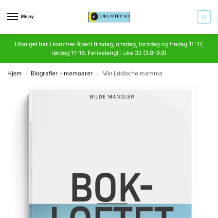
Meny
0
Utsalget har i sommer åpent tirsdag, onsdag, torsdag og fredag 11-17,
lørdag 11-16. Feriestengt i uke 32 (3.8-9.8)
Hjem
Biografier - memoarer
Min jiddische mamma
/
/