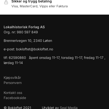
Sikker og trygg betaling
Visa, MasterCard, Vipps eller Faktura
Lokalhistorisk Forlag AS
Org. nr: 980 597 849
Brennerivegen 10, 2340 Løten
e-post: bokloftet@bokloftet.no
tlf: 62590860 åpent onsdag 11-17, torsdag 11-17, fredag 11-17 ,
lørdag 11-14
Kjøpsvilkår
Personvern
Kontakt oss
Facebookside
© Bokloftet 2021 Utviklet av
Seal Media