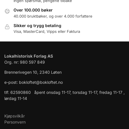
Ingen spørsmål, pengene tilbake
Over 100.000 bøker
40.000 bruktbøker, og over 4.000 forfattere
Sikker og trygg betaling
Visa, MasterCard, Vipps eller Faktura
Lokalhistorisk Forlag AS
Org. nr: 980 597 849
Brennerivegen 10, 2340 Løten
e-post: bokloftet@bokloftet.no
tlf: 62590860 åpent onsdag 11-17, torsdag 11-17, fredag 11-17 ,
lørdag 11-14
Kjøpsvilkår
Personvern