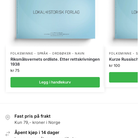
FOLKEMINNE - SPRÅK - ORDBØKER - NAVN
FOLKEMINNE - S
Riksmålsvernets ordliste. Etter rettskrivningen
Kurze Russisc
1938
kr
100
kr
75
Legg i handlekurv
Fast pris på frakt
Kun 79,- kroner i Norge
Åpent kjøp i 14 dager