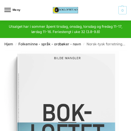
Meny
0
Utsalget har i sommer åpent tirsdag, onsdag, torsdag og fredag 11-17,
lørdag 11-16. Feriestengt i uke 32 (3.8-9.8)
Hjem
Folkeminne - språk - ordbøker - navn
Norsk-tysk forretningsordbok for kontorer og handelsskoler med tillæg
/
/