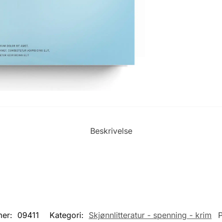
Beskrivelse
mer:
09411
Kategori:
Skjønnlitteratur - spenning - krim
P