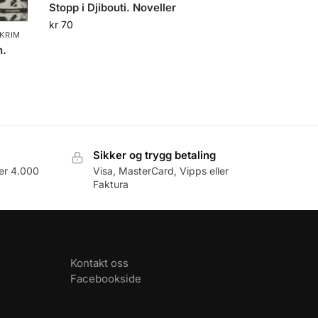
Stopp i Djibouti. Noveller
kr
70
 KRIM
n.
Sikker og trygg betaling
er 4.000
Visa, MasterCard, Vipps eller
Faktura
Kontakt oss
Facebookside