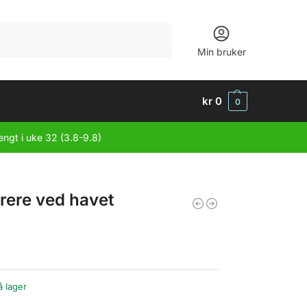
Søk
Min bruker
kr
0
0
engt i uke 32 (3.8-9.8)
rere ved havet
å lager