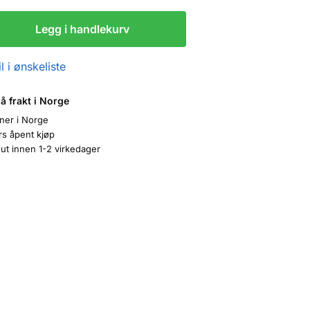
Legg i handlekurv
l i ønskeliste
på frakt i Norge
oner i Norge
rs åpent kjøp
ut innen 1-2 virkedager