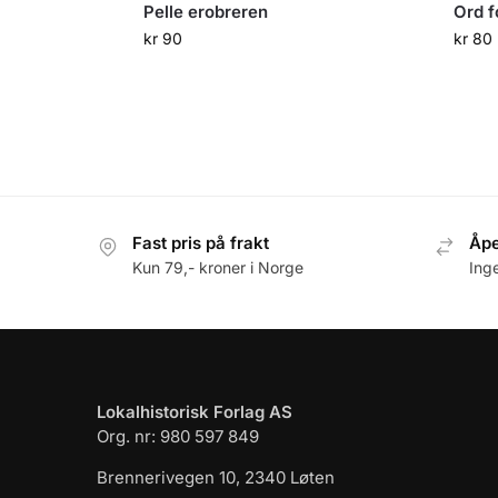
Pelle erobreren
Ord f
kr
90
kr
80
Fast pris på frakt
Åpe
Kun 79,- kroner i Norge
Ing
Lokalhistorisk Forlag AS
Org. nr: 980 597 849
Brennerivegen 10, 2340 Løten