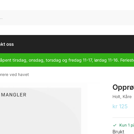
kt oss
åpent tirsdag, onsdag, torsdag og fredag 11-17, lørdag 11-16. Feriest
rere ved havet
Opprø
Holt, Kåre
kr
125
Kun 1 p
Brukt