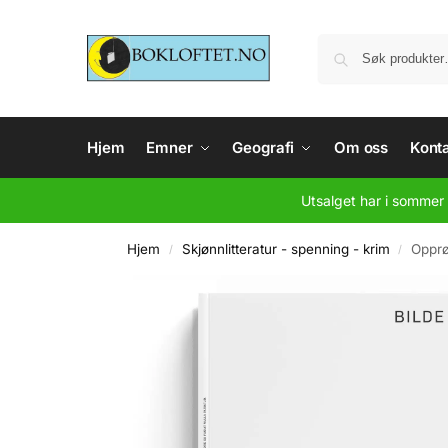
Hjem
Emner
Geografi
Om oss
Konta
Utsalget har i sommer 
Hjem
Skjønnlitteratur - spenning - krim
Opprø
/
/