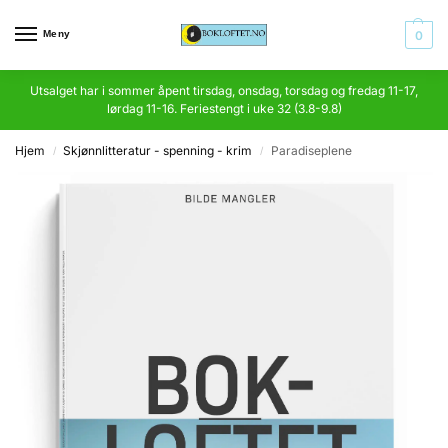
Meny
0
Utsalget har i sommer åpent tirsdag, onsdag, torsdag og fredag 11-17,
lørdag 11-16. Feriestengt i uke 32 (3.8-9.8)
Hjem
Skjønnlitteratur - spenning - krim
Paradiseplene
/
/