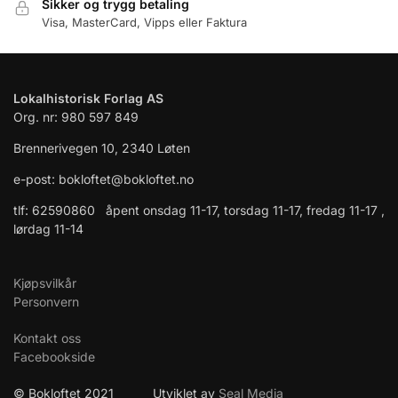
Sikker og trygg betaling
Visa, MasterCard, Vipps eller Faktura
Lokalhistorisk Forlag AS
Org. nr: 980 597 849
Brennerivegen 10, 2340 Løten
e-post: bokloftet@bokloftet.no
tlf: 62590860 åpent onsdag 11-17, torsdag 11-17, fredag 11-17 ,
lørdag 11-14
Kjøpsvilkår
Personvern
Kontakt oss
Facebookside
© Bokloftet 2021 Utviklet av
Seal Media