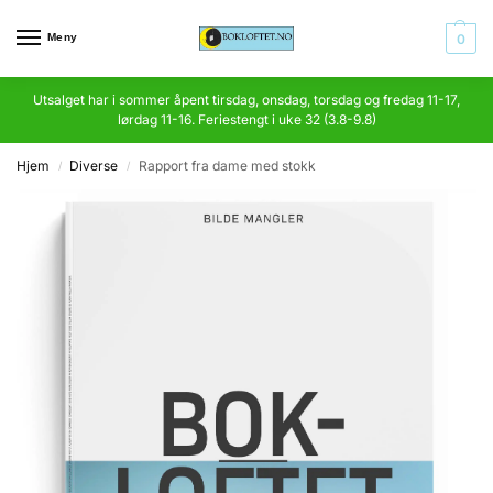
Meny
0
Utsalget har i sommer åpent tirsdag, onsdag, torsdag og fredag 11-17,
lørdag 11-16. Feriestengt i uke 32 (3.8-9.8)
Hjem
Diverse
Rapport fra dame med stokk
/
/