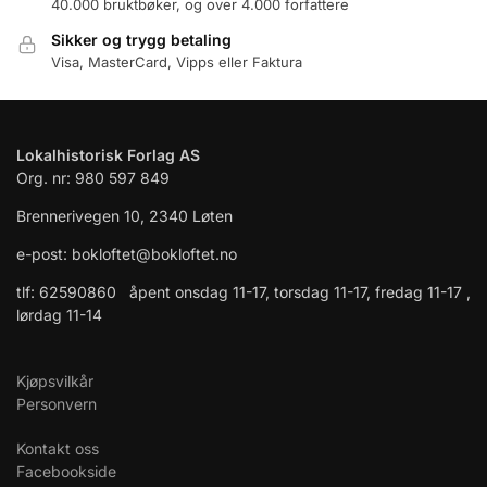
40.000 bruktbøker, og over 4.000 forfattere
Sikker og trygg betaling
Visa, MasterCard, Vipps eller Faktura
Lokalhistorisk Forlag AS
Org. nr: 980 597 849
Brennerivegen 10, 2340 Løten
e-post: bokloftet@bokloftet.no
tlf: 62590860 åpent onsdag 11-17, torsdag 11-17, fredag 11-17 ,
lørdag 11-14
Kjøpsvilkår
Personvern
Kontakt oss
Facebookside