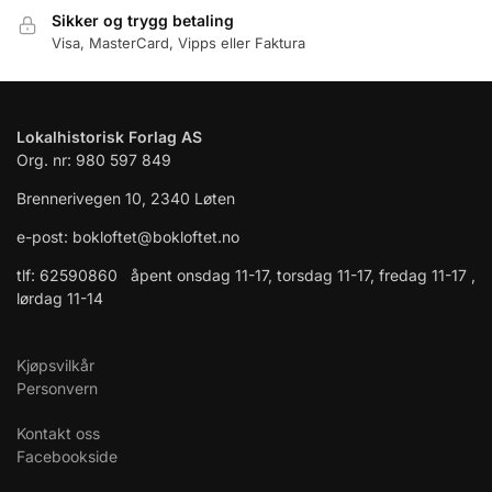
Sikker og trygg betaling
Visa, MasterCard, Vipps eller Faktura
Lokalhistorisk Forlag AS
Org. nr: 980 597 849
Brennerivegen 10, 2340 Løten
e-post: bokloftet@bokloftet.no
tlf: 62590860 åpent onsdag 11-17, torsdag 11-17, fredag 11-17 ,
lørdag 11-14
Kjøpsvilkår
Personvern
Kontakt oss
Facebookside