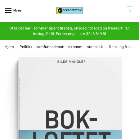
Meny
0
Utsalget har i sommer åpent tirsdag, onsdag, torsdag og fredag 11-17,
lørdag 11-16. Feriestengt i uke 32 (3.8-9.8)
Hjem
Politikk - samfunnsdebatt - økonomi - statistikk
Rets- og fredsproblemer
/
/