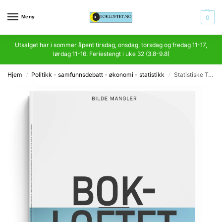
Meny
0
Utsalget har i sommer åpent tirsdag, onsdag, torsdag og fredag 11-17,
lørdag 11-16. Feriestengt i uke 32 (3.8-9.8)
Hjem
Politikk - samfunnsdebatt - økonomi - statistikk
Statistiske Tabeller for Kongeriget Norge, udgivne efter Foranstaltning af Dep. for det Indre
/
/