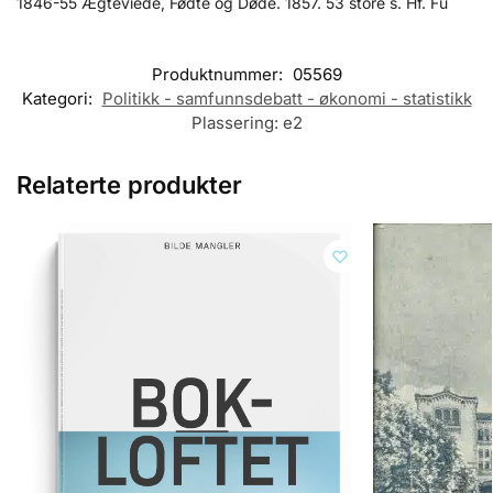
1846-55 Ægteviede, Fødte og Døde. 1857. 53 store s. Hf. Fu
Produktnummer:
05569
Kategori:
Politikk - samfunnsdebatt - økonomi - statistikk
Plassering:
e2
Relaterte produkter