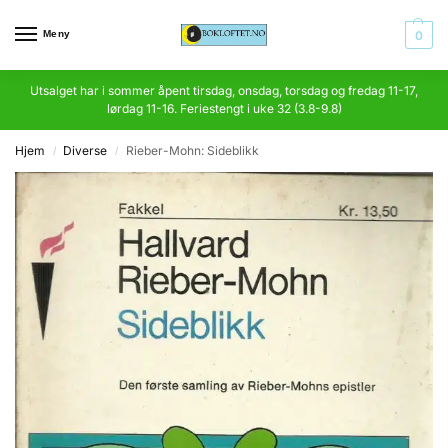
Meny
0
Utsalget har i sommer åpent tirsdag, onsdag, torsdag og fredag 11-17,
lørdag 11-16. Feriestengt i uke 32 (3.8-9.8)
Hjem
Diverse
Rieber-Mohn: Sideblikk
/
/