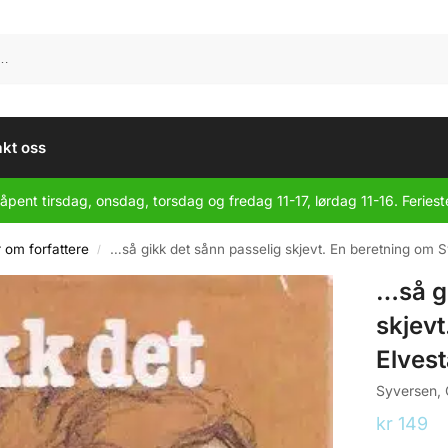
kt oss
åpent tirsdag, onsdag, torsdag og fredag 11-17, lørdag 11-16. Feriest
r om forfattere
…så gikk det sånn passelig skjevt. En beretning om 
/
…så g
skjev
Elves
Syversen,
kr
149