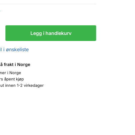
r
Legg i handlekurv
l i ønskeliste
på frakt i Norge
oner i Norge
rs åpent kjøp
ut innen 1-2 virkedager