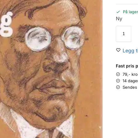
På lage
Ny
Legg ti
Fast pris 
79,- kr
14 dage
Sendes 