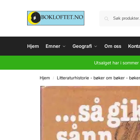
Hjem
Emner
Geografi
Om oss
Konta
Utsalget har i sommer 
Hjem
Litteraturhistorie - bøker om bøker - bøke
/