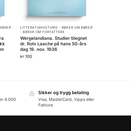
 BØKER
LITTERATURHISTORIE - BØKER OM BØKER
- BØKER OM FORFATTERE
ra
Wergelandiana. Studier tilegnet
ykk
dr. Rolv Laache på hans 50-års
om
dag 19. nov. 1936
kr
100
Sikker og trygg betaling
er 4.000
Visa, MasterCard, Vipps eller
Faktura