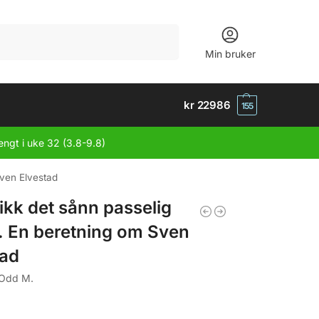
Søk
Min bruker
kr
22986
155
engt i uke 32 (3.8-9.8)
Sven Elvestad
ikk det sånn passelig
t. En beretning om Sven
tad
 Odd M.