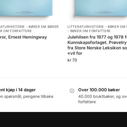
RATURHISTORIE - BØKER OM BØKER
LITTERATURHISTORIE - BØKER OM
ER OM FORFATTERE
- BØKER OM FORFATTERE
ror, Ernest Hemingway
Julehilsen fra 1977 og 1978 f
Kunnskapsforlaget. Prøvetr
0
fra Store Norske Leksikon s
«vil for
kr
70
nt kjøp i 14 dager
Over 100.000 bøker
en spørsmål, pengene tilbake
40.000 bruktbøker, og ov
forfattere