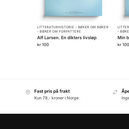
LITTERATURHISTORIE - BØKER OM BØKER
LITTE
- BØKER OM FORFATTERE
- BØK
Alf Larsen. En dikters livsløp
Min b
kr
100
kr
10
Fast pris på frakt
Åpe
Kun 79,- kroner i Norge
Ing