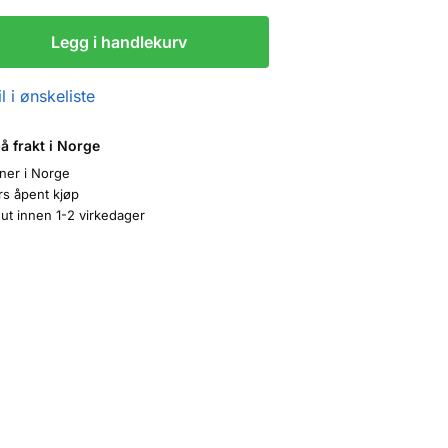
Legg i handlekurv
l i ønskeliste
på frakt i Norge
oner i Norge
rs åpent kjøp
ut innen 1-2 virkedager