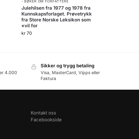
- BØKER OM FORFATTERE
Julehilsen fra 1977 og 1978 fra
Kunnskapsforlaget. Prøvetrykk
fra Store Norske Leksikon som
«vil for
kr
70
Sikker og trygg betaling
er 4.000
Visa, MasterCard, Vipps eller
Faktura
Kontakt oss
Facebookside