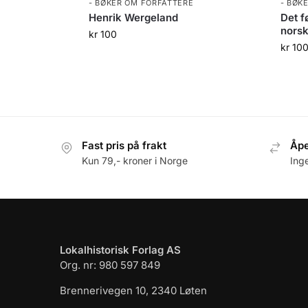
- BØKER OM FORFATTERE
- BØK
Henrik Wergeland
Det f
norsk
kr
100
kr
10
Fast pris på frakt
Åpe
Kun 79,- kroner i Norge
Ing
Lokalhistorisk Forlag AS
Org. nr: 980 597 849
Brennerivegen 10, 2340 Løten