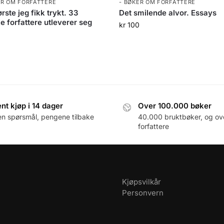
ER OM FORFATTERE
- BØKER OM FORFATTERE
ørste jeg fikk trykt. 33
Det smilende alvor. Essays
e forfattere utleverer seg
kr
100
0
nt kjøp i 14 dager
Over 100.000 bøker
en spørsmål, pengene tilbake
40.000 bruktbøker, og ov
forfattere
Kjøpsvilkår
Personvern