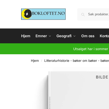
Hjem
Emner
Geografi
Om oss
Konta
Utsalget har i sommer 
Hjem
Litteraturhistorie - bøker om bøker - bøke
/