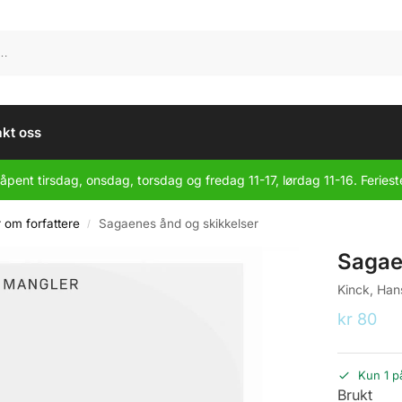
kt oss
åpent tirsdag, onsdag, torsdag og fredag 11-17, lørdag 11-16. Feriest
r om forfattere
Sagaenes ånd og skikkelser
/
Sagae
Kinck, Han
kr
80
Kun 1 p
Brukt