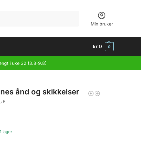
Søk
Min bruker
kr
0
0
engt i uke 32 (3.8-9.8)
nes ånd og skikkelser
s E.
å lager