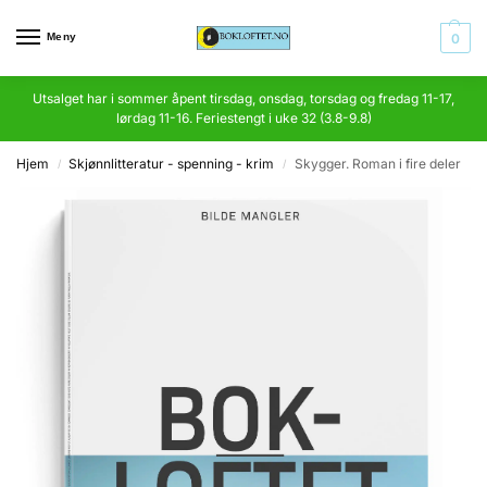
Meny
0
Utsalget har i sommer åpent tirsdag, onsdag, torsdag og fredag 11-17,
lørdag 11-16. Feriestengt i uke 32 (3.8-9.8)
Hjem
Skjønnlitteratur - spenning - krim
Skygger. Roman i fire deler
/
/