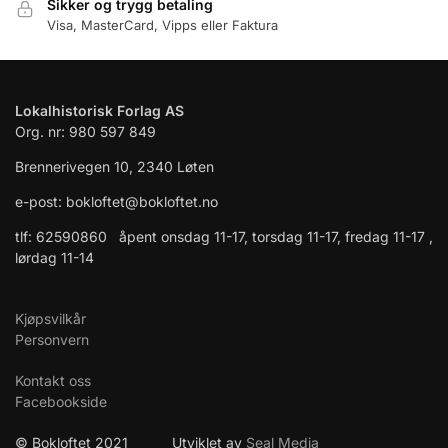
Sikker og trygg betaling
Visa, MasterCard, Vipps eller Faktura
Lokalhistorisk Forlag AS
Org. nr: 980 597 849
Brennerivegen 10, 2340 Løten
e-post: bokloftet@bokloftet.no
tlf: 62590860 åpent onsdag 11-17, torsdag 11-17, fredag 11-17 ,
lørdag 11-14
Kjøpsvilkår
Personvern
Kontakt oss
Facebookside
© Bokloftet 2021 Utviklet av
Seal Media