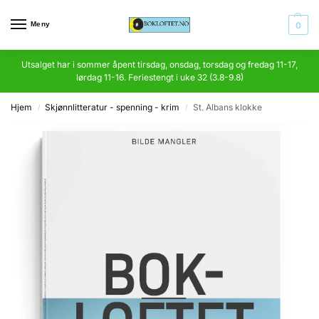
Meny
0
Utsalget har i sommer åpent tirsdag, onsdag, torsdag og fredag 11-17,
lørdag 11-16. Feriestengt i uke 32 (3.8-9.8)
Hjem
Skjønnlitteratur - spenning - krim
St. Albans klokke
/
/