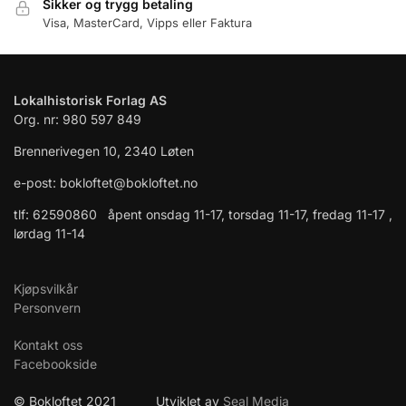
Sikker og trygg betaling
Visa, MasterCard, Vipps eller Faktura
Lokalhistorisk Forlag AS
Org. nr: 980 597 849
Brennerivegen 10, 2340 Løten
e-post: bokloftet@bokloftet.no
tlf: 62590860 åpent onsdag 11-17, torsdag 11-17, fredag 11-17 ,
lørdag 11-14
Kjøpsvilkår
Personvern
Kontakt oss
Facebookside
© Bokloftet 2021 Utviklet av
Seal Media