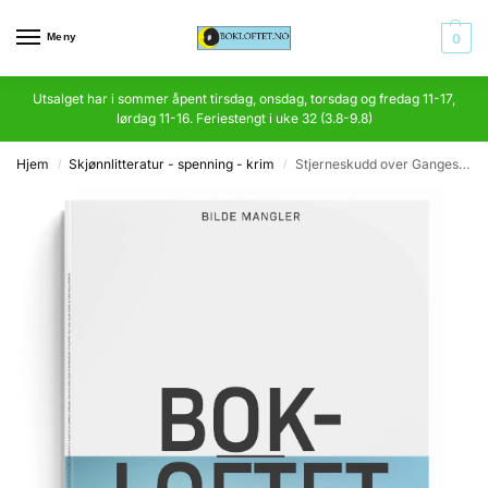
Meny
0
Utsalget har i sommer åpent tirsdag, onsdag, torsdag og fredag 11-17,
lørdag 11-16. Feriestengt i uke 32 (3.8-9.8)
Hjem
Skjønnlitteratur - spenning - krim
Stjerneskudd over Ganges. Noveller fra India
/
/