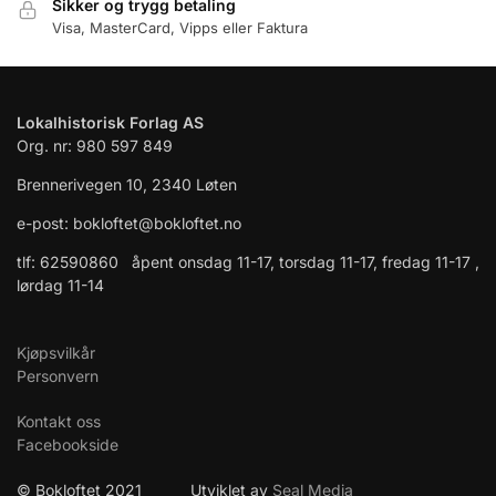
Sikker og trygg betaling
Visa, MasterCard, Vipps eller Faktura
Lokalhistorisk Forlag AS
Org. nr: 980 597 849
Brennerivegen 10, 2340 Løten
e-post: bokloftet@bokloftet.no
tlf: 62590860 åpent onsdag 11-17, torsdag 11-17, fredag 11-17 ,
lørdag 11-14
Kjøpsvilkår
Personvern
Kontakt oss
Facebookside
© Bokloftet 2021 Utviklet av
Seal Media