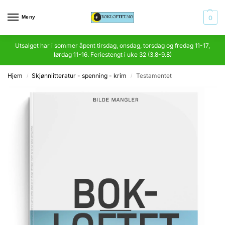
Meny
0
Utsalget har i sommer åpent tirsdag, onsdag, torsdag og fredag 11-17,
lørdag 11-16. Feriestengt i uke 32 (3.8-9.8)
Hjem
Skjønnlitteratur - spenning - krim
Testamentet
/
/