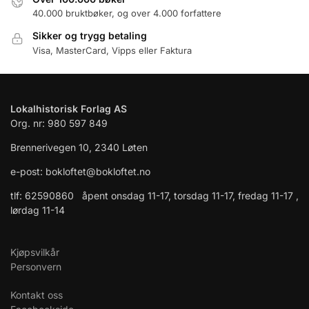
40.000 bruktbøker, og over 4.000 forfattere
Sikker og trygg betaling
Visa, MasterCard, Vipps eller Faktura
Lokalhistorisk Forlag AS
Org. nr: 980 597 849
Brennerivegen 10, 2340 Løten
e-post: bokloftet@bokloftet.no
tlf: 62590860 åpent onsdag 11-17, torsdag 11-17, fredag 11-17 ,
lørdag 11-14
Kjøpsvilkår
Personvern
Kontakt oss