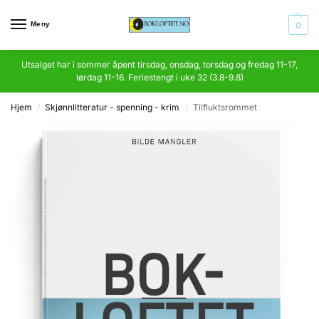
Meny
0
Utsalget har i sommer åpent tirsdag, onsdag, torsdag og fredag 11-17,
lørdag 11-16. Feriestengt i uke 32 (3.8-9.8)
Hjem
Skjønnlitteratur - spenning - krim
Tilfluktsrommet
/
/