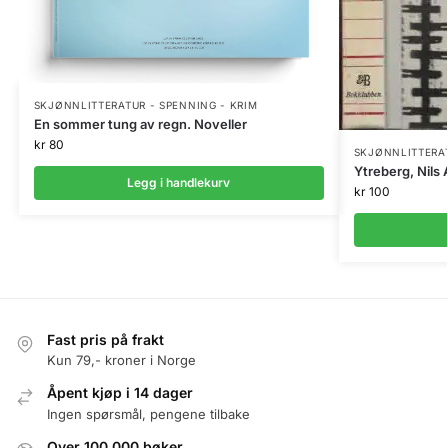
SKJØNNLITTERATUR - SPENNING - KRIM
En sommer tung av regn. Noveller
kr
80
SKJØNNLITTERAT
Ytreberg, Nils 
Legg i handlekurv
kr
100
Fast pris på frakt
Kun 79,- kroner i Norge
Åpent kjøp i 14 dager
Ingen spørsmål, pengene tilbake
Over 100.000 bøker