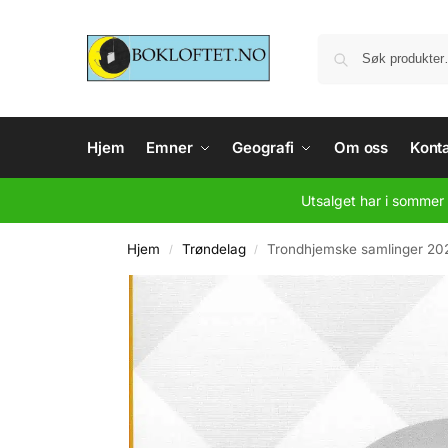
Hjem
Emner
Geografi
Om oss
Konta
Utsalget har i sommer 
Hjem
Trøndelag
Trondhjemske samlinger 20
/
/