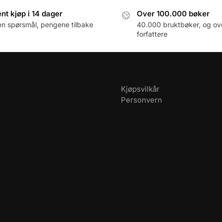
nt kjøp i 14 dager
Over 100.000 bøker
en spørsmål, pengene tilbake
40.000 bruktbøker, og ov
forfattere
Kjøpsvilkår
Personvern