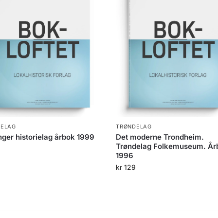
DELAG
TRØNDELAG
ger historielag årbok 1999
Det moderne Trondheim.
Trøndelag Folkemuseum. År
1996
kr
129