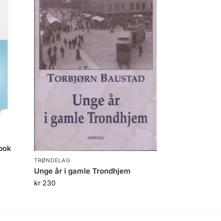
bok
TRØNDELAG
Unge år i gamle Trondhjem
kr
230