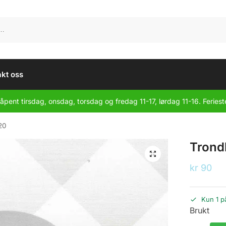
kt oss
åpent tirsdag, onsdag, torsdag og fredag 11-17, lørdag 11-16. Feriest
20
Trond
kr
90
Kun 1 p
Brukt