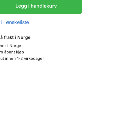
Legg i handlekurv
l i ønskeliste
på frakt i Norge
oner i Norge
rs åpent kjøp
ut innen 1-2 virkedager