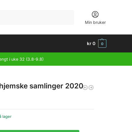
Søk
Min bruker
kr
0
0
engt i uke 32 (3.8-9.8)
hjemske samlinger 2020
å lager