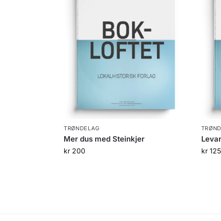
TRØNDELAG
TRØN
Mer dus med Steinkjer
Levan
kr
200
kr
125