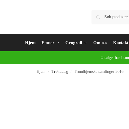
Hjem
Emner
Geografi
Om oss
Kontakt
Utsalget har i so
Hjem
Trøndelag
Trondhjemske samlinger 2016
/
/