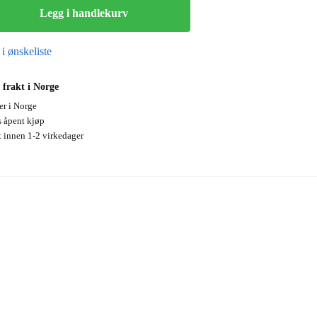
Legg i handlekurv
 i ønskeliste
 frakt i Norge
er i Norge
s åpent kjøp
t innen 1-2 virkedager