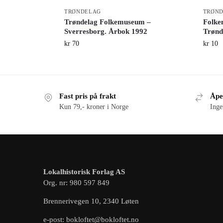
TRØNDELAG
TRØN
Trøndelag Folkemuseum –
Folke
Sverresborg. Årbok 1992
Trønd
kr
70
kr
10
Fast pris på frakt
Åpe
Kun 79,- kroner i Norge
Inge
Lokalhistorisk Forlag AS
Org. nr: 980 597 849
Brennerivegen 10, 2340 Løten
e-post: bokloftet@bokloftet.no