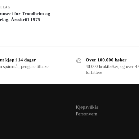
DELAG
museet for Trondheim og
elag. Årsskrift 1975
nt kjøp i 14 dager
Over 100.000 bøker
n spørsmål, pengene tilbake
40.000 bruktbøker, og over 4
forfattere
Kjøpsvilkår
Personvern