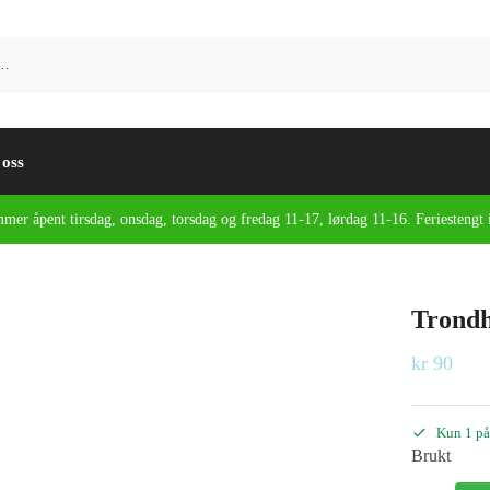
 oss
mmer åpent tirsdag, onsdag, torsdag og fredag 11-17, lørdag 11-16. Feriestengt 
Trondh
kr
90
Kun 1 på
Brukt