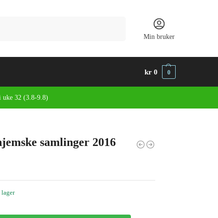
Søk
Min bruker
kr
0
0
i uke 32 (3.8-9.8)
jemske samlinger 2016
 lager