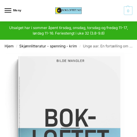
Meny
0
Utsalget har i sommer åpent tirsdag, onsdag, torsdag og fredag 11-17,
lørdag 11-16. Feriestengt i uke 32 (3.8-9.8)
Hjem
Skjønnlitteratur - spenning - krim
Unge aar. En fortælling om unge sind og viljer
/
/