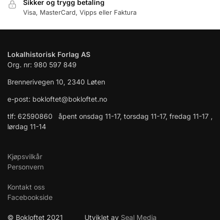
Sikker og trygg betaling
Visa, MasterCard, Vipps eller Faktura
Lokalhistorisk Forlag AS
Org. nr: 980 597 849
Brennerivegen 10, 2340 Løten
e-post: bokloftet@bokloftet.no
tlf: 62590860 åpent onsdag 11-17, torsdag 11-17, fredag 11-17 ,
lørdag 11-14
Kjøpsvilkår
Personvern
Kontakt oss
Facebookside
© Bokloftet 2021 Utviklet av
Seal Media