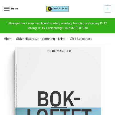
Meny
0
Utsalget har i sommer åpent tirsdag, onsdag, torsdag og fredag 11-17,
lørdag 11-16. Feriestengt i uke 32 (3.8-9.8)
Hjem
Skjønnlitteratur - spenning - krim
Vår i Søljusnare
/
/