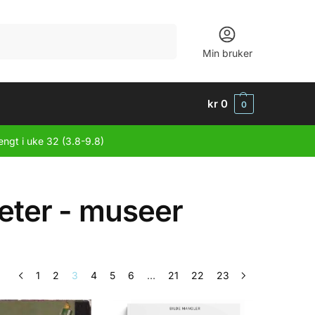
Søk
Min bruker
kr
0
0
engt i uke 32 (3.8-9.8)
teter - museer
1
2
3
4
5
6
…
21
22
23