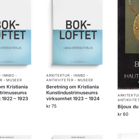
- INNBO -
ARKITEKTUR - INNBO -
R - MUSEER
ANTIKVITETER - MUSEER
om Kristiania
Beretning om Kristiania
strimuseums
Kunstindustrimuseums
ARKITEKTUR
 1922 – 1923
virksomhet 1923 – 1924
ANTIKVITE
kr
75
Bijoux d
kr
60