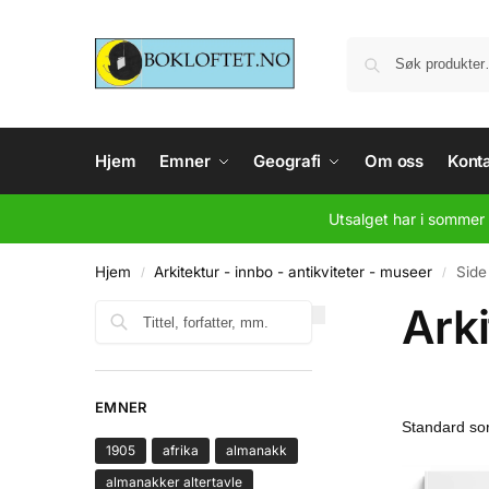
Hjem
Emner
Geografi
Om oss
Konta
Utsalget har i sommer 
Hjem
Arkitektur - innbo - antikviteter - museer
Side
/
/
Arki
Søk
EMNER
1905
afrika
almanakk
almanakker altertavle