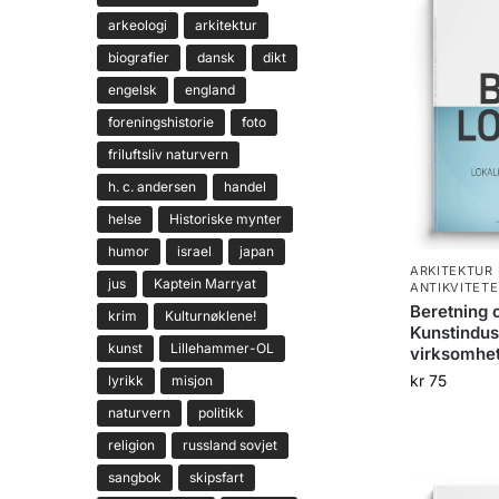
arkeologi
arkitektur
biografier
dansk
dikt
engelsk
england
foreningshistorie
foto
friluftsliv naturvern
h. c. andersen
handel
helse
Historiske mynter
humor
israel
japan
ARKITEKTUR 
jus
Kaptein Marryat
ANTIKVITETE
Beretning 
krim
Kulturnøklene!
Kunstindu
kunst
Lillehammer-OL
virksomhet
kr
75
lyrikk
misjon
naturvern
politikk
religion
russland sovjet
sangbok
skipsfart