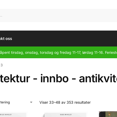
kt oss
åpent tirsdag, onsdag, torsdag og fredag 11-17, lørdag 11-16. Feriest
 3
tektur - innbo - antikvi
Viser 33–48 av 353 resultater