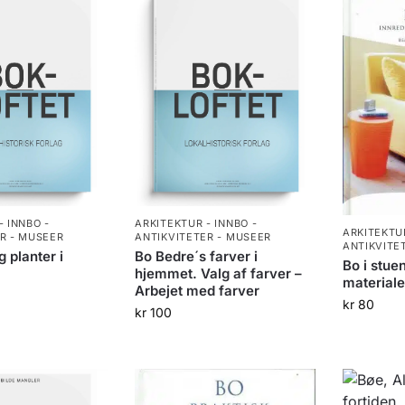
- INNBO -
ARKITEKTUR - INNBO -
ARKITEKTUR
R - MUSEER
ANTIKVITETER - MUSEER
ANTIKVITE
 planter i
Bo Bedre´s farver i
Bo i stue
hjemmet. Valg af farver –
materiale
Arbejet med farver
kr
80
kr
100