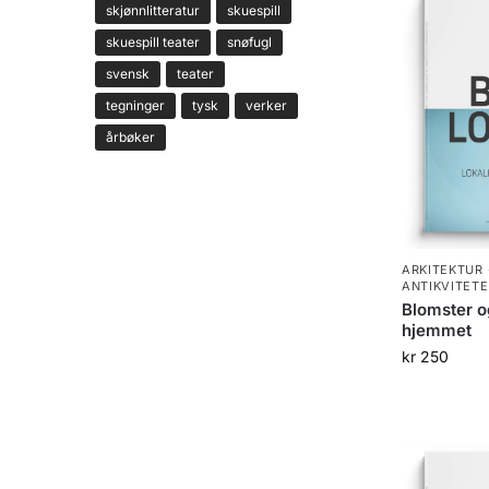
skjønnlitteratur
skuespill
skuespill teater
snøfugl
svensk
teater
tegninger
tysk
verker
årbøker
ARKITEKTUR 
ANTIKVITETE
Blomster og
hjemmet
kr
250