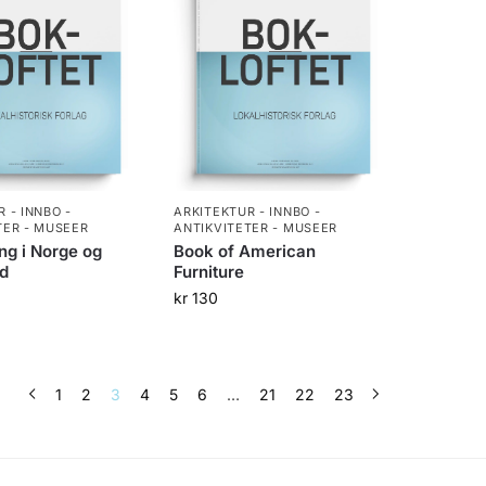
 - INNBO -
ARKITEKTUR - INNBO -
TER - MUSEER
ANTIKVITETER - MUSEER
ing i Norge og
Book of American
nd
Furniture
kr
130
1
2
3
4
5
6
…
21
22
23