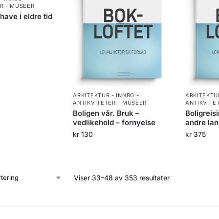
R - MUSEER
have i eldre tid
ARKITEKTUR - INNBO -
ARKITEKTUR
ANTIKVITETER - MUSEER
ANTIKVITE
Boligen vår. Bruk –
Boligreis
vedlikehold – fornyelse
andre la
kr
130
kr
375
Viser 33–48 av 353 resultater