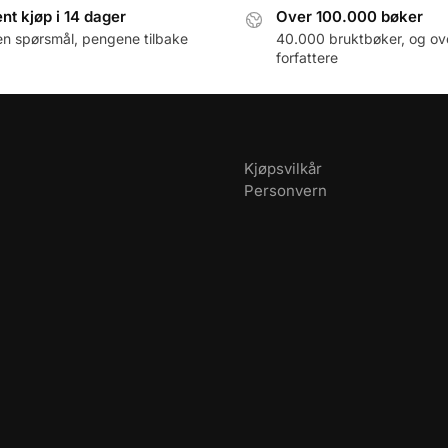
nt kjøp i 14 dager
Over 100.000 bøker
en spørsmål, pengene tilbake
40.000 bruktbøker, og ov
forfattere
Kjøpsvilkår
Personvern