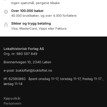
Ingen spørsmål, pengene tilbake
Over 100.000 bøker
40.000 bruktbøker, og over 4.000 forfattere
Sikker og trygg betaling
Visa, MasterCard, Vipps eller Faktura
Lokalhistorisk Forlag AS
Org. nr: 980 597 849
Brennerivegen 10, 2340 Løten
e-post: bokloftet@bokloftet.no
tlf: 62590860 åpent onsdag 11-17, torsdag 11-17, fredag 11-17 ,
lørdag 11-14
Kjøpsvilkår
Personvern