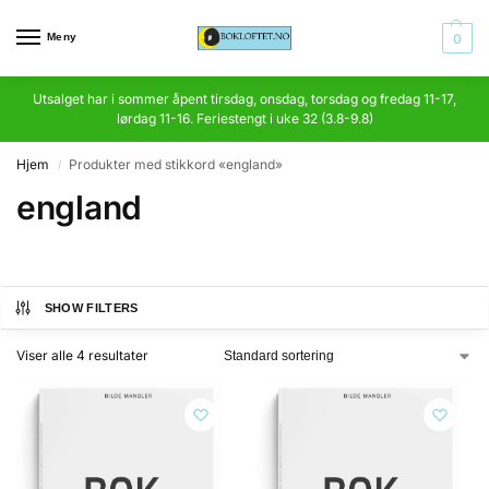
Meny
0
Utsalget har i sommer åpent tirsdag, onsdag, torsdag og fredag 11-17,
lørdag 11-16. Feriestengt i uke 32 (3.8-9.8)
Hjem
Produkter med stikkord «england»
/
england
SHOW FILTERS
Viser alle 4 resultater