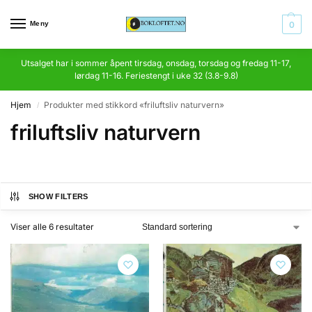
Meny
0
Utsalget har i sommer åpent tirsdag, onsdag, torsdag og fredag 11-17,
lørdag 11-16. Feriestengt i uke 32 (3.8-9.8)
Hjem
Produkter med stikkord «friluftsliv naturvern»
/
friluftsliv naturvern
SHOW FILTERS
Viser alle 6 resultater