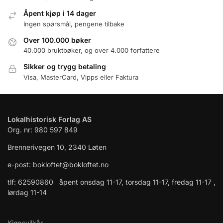
Åpent kjøp i 14 dager
Ingen spørsmål, pengene tilbake
Over 100.000 bøker
40.000 bruktbøker, og over 4.000 forfattere
Sikker og trygg betaling
Visa, MasterCard, Vipps eller Faktura
Lokalhistorisk Forlag AS
Org. nr: 980 597 849
Brennerivegen 10, 2340 Løten
e-post: bokloftet@bokloftet.no
tlf: 62590860 åpent onsdag 11-17, torsdag 11-17, fredag 11-17 ,
lørdag 11-14
Kjøpsvilkår