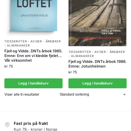
TIDSSKRIFTER - AVISER - ÅRBØKER
- ALMANAKKER
Fjell og Vidde. DNTs årbok 1985.
TIDSSKRIFTER - AVISER - ÅRBØKER
Emne: Enn om vi kledde fjelet…
- ALMANAKKER
Vår virksomhet
Fjell og Vidde. DNTs årbok 1986.
Emne: Jotunheimen
kr
75
kr
75
Legg i handlekurv
Legg i handlekurv
Viser alle 6 resultater
Fast pris på frakt
Kun 79,- kroner i Norge