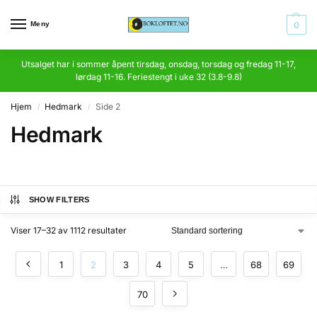
Meny
0
Utsalget har i sommer åpent tirsdag, onsdag, torsdag og fredag 11-17,
lørdag 11-16. Feriestengt i uke 32 (3.8-9.8)
Hjem
Hedmark
Side 2
/
/
Hedmark
SHOW FILTERS
Viser 17–32 av 1112 resultater
1
2
3
4
5
…
68
69
70