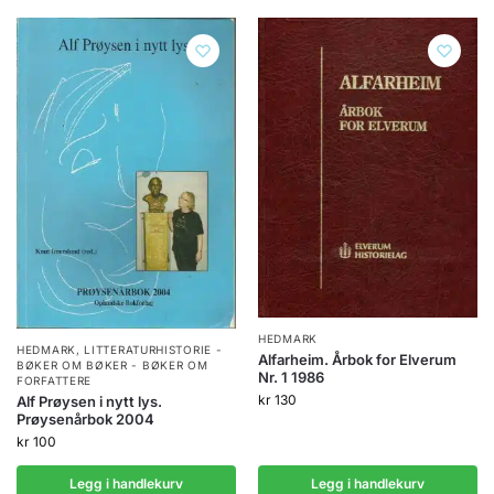
HEDMARK
HEDMARK
,
LITTERATURHISTORIE -
Alfarheim. Årbok for Elverum
BØKER OM BØKER - BØKER OM
Nr. 1 1986
FORFATTERE
kr
130
Alf Prøysen i nytt lys.
Prøysenårbok 2004
kr
100
Legg i handlekurv
Legg i handlekurv