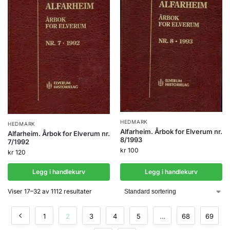
HEDMARK
HEDMARK
Alfarheim. Årbok for Elverum nr.
Alfarheim. Årbok for Elverum nr.
8/1993
7/1992
kr
100
kr
120
Legg i handlekurv
Legg i handlekurv
Viser 17–32 av 1112 resultater
1
2
3
4
5
…
68
69