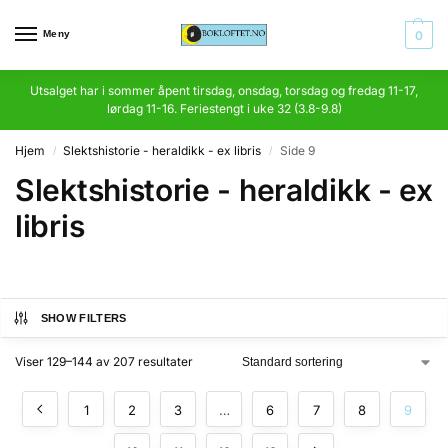
Meny
0
Utsalget har i sommer åpent tirsdag, onsdag, torsdag og fredag 11-17,
lørdag 11-16. Feriestengt i uke 32 (3.8-9.8)
Hjem
Slektshistorie - heraldikk - ex libris
Side 9
/
/
Slektshistorie - heraldikk - ex
libris
SHOW FILTERS
Viser 129–144 av 207 resultater
1
2
3
…
6
7
8
9