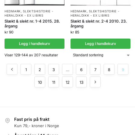
HEDMARK
,
SLEKTSHISTORIE -
HEDMARK
,
SLEKTSHISTORIE -
HERALDIKK - EX LIBRIS
HERALDIKK - EX LIBRIS
Slækt & slekt nr. 2-4 2010. 23.
Slækt & slekt nr. 1-4 2015. 28.
årgang
årgang
kr
85
kr
90
Legg i handlekurv
Legg i handlekurv
Viser 129–144 av 207 resultater
1
2
3
…
6
7
8
9
10
11
12
13
Fast pris på frakt
Kun 79,- kroner i Norge