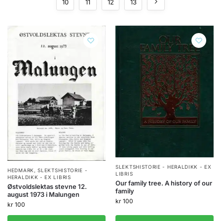
10
11
12
13
SLEKTSHISTORIE - HERALDIKK - EX
HEDMARK
,
SLEKTSHISTORIE -
LIBRIS
HERALDIKK - EX LIBRIS
Our family tree. A history of our
Østvoldslektas stevne 12.
family
august 1973 i Malungen
kr
100
kr
100