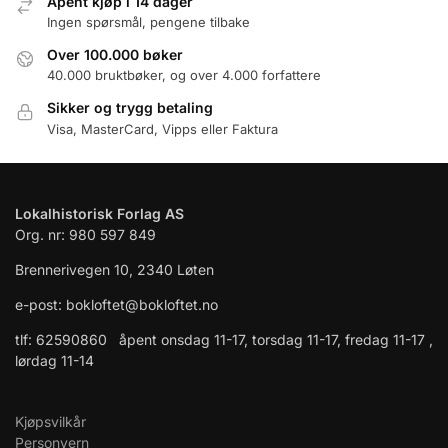
Åpent kjøp i 14 dager
Ingen spørsmål, pengene tilbake
Over 100.000 bøker
40.000 bruktbøker, og over 4.000 forfattere
Sikker og trygg betaling
Visa, MasterCard, Vipps eller Faktura
Lokalhistorisk Forlag AS
Org. nr: 980 597 849
Brennerivegen 10, 2340 Løten
e-post: bokloftet@bokloftet.no
tlf: 62590860 åpent onsdag 11-17, torsdag 11-17, fredag 11-17 ,
lørdag 11-14
Kjøpsvilkår
Personvern