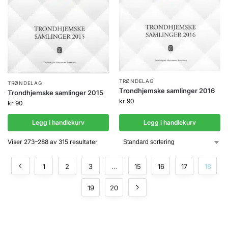
TRØNDELAG
TRØNDELAG
Trondhjemske samlinger 2016
Trondhjemske samlinger 2015
kr
90
kr
90
Legg i handlekurv
Legg i handlekurv
Viser 273–288 av 315 resultater
1
2
3
…
15
16
17
18
19
20