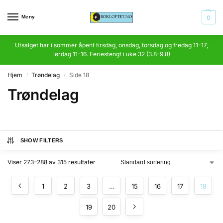
Meny
0
Utsalget har i sommer åpent tirsdag, onsdag, torsdag og fredag 11-17,
lørdag 11-16. Feriestengt i uke 32 (3.8-9.8)
Hjem
Trøndelag
Side 18
/
/
Trøndelag
SHOW FILTERS
Viser 273–288 av 315 resultater
1
2
3
…
15
16
17
18
19
20