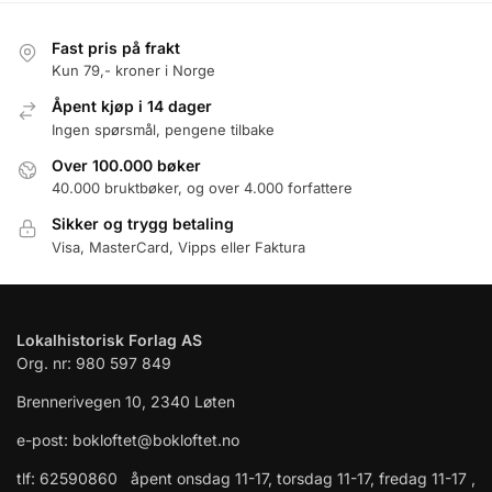
Fast pris på frakt
Kun 79,- kroner i Norge
Åpent kjøp i 14 dager
Ingen spørsmål, pengene tilbake
Over 100.000 bøker
40.000 bruktbøker, og over 4.000 forfattere
Sikker og trygg betaling
Visa, MasterCard, Vipps eller Faktura
Lokalhistorisk Forlag AS
Org. nr: 980 597 849
Brennerivegen 10, 2340 Løten
e-post: bokloftet@bokloftet.no
tlf: 62590860 åpent onsdag 11-17, torsdag 11-17, fredag 11-17 ,