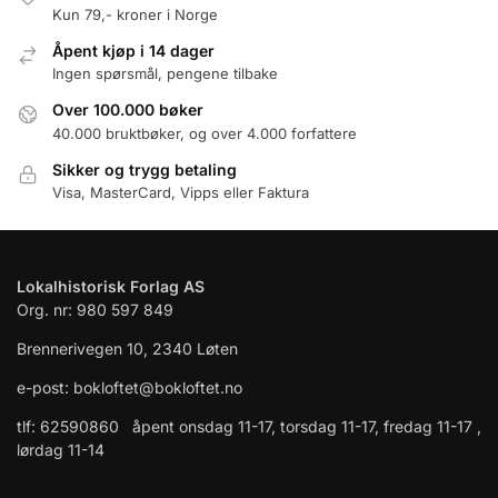
Kun 79,- kroner i Norge
Åpent kjøp i 14 dager
Ingen spørsmål, pengene tilbake
Over 100.000 bøker
40.000 bruktbøker, og over 4.000 forfattere
Sikker og trygg betaling
Visa, MasterCard, Vipps eller Faktura
Lokalhistorisk Forlag AS
Org. nr: 980 597 849
Brennerivegen 10, 2340 Løten
e-post: bokloftet@bokloftet.no
tlf: 62590860 åpent onsdag 11-17, torsdag 11-17, fredag 11-17 ,
lørdag 11-14