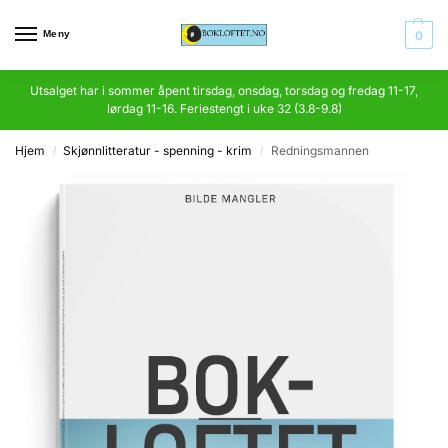
Meny
0
Utsalget har i sommer åpent tirsdag, onsdag, torsdag og fredag 11-17,
lørdag 11-16. Feriestengt i uke 32 (3.8-9.8)
Hjem
Skjønnlitteratur - spenning - krim
Redningsmannen
/
/