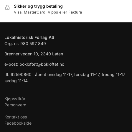
Sikker og trygg betaling
Visa, MasterCard, Vipps eller Faktura
Lokalhistorisk Forlag AS
Org. nr: 980 597 849
Brennerivegen 10, 2340 Løten
e-post: bokloftet@bokloftet.no
tlf: 62590860 åpent onsdag 11-17, torsdag 11-17, fredag 11-17 ,
lørdag 11-14
Kjøpsvilkår
Personvern
Kontakt oss
Facebookside